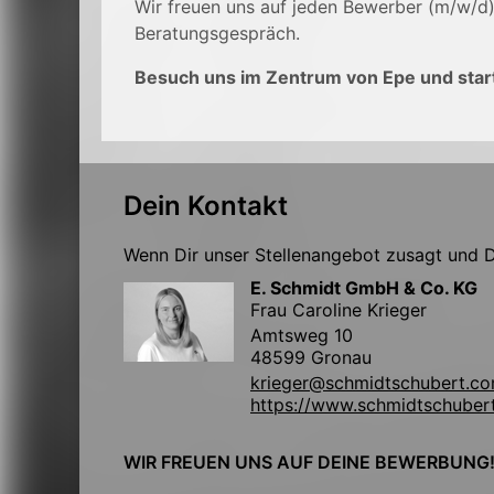
Wir freuen uns auf jeden Bewerber (m/w/d
Beratungsgespräch.
Besuch uns im Zentrum von Epe und start
Dein Kontakt
Wenn Dir unser Stellenangebot zusagt und Du
E. Schmidt GmbH & Co. KG
Frau Caroline Krieger
Amtsweg 10
48599 Gronau
krieger@schmidtschubert.c
https://www.schmidtschuber
WIR FREUEN UNS AUF DEINE BEWERBUNG