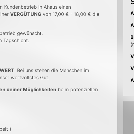
S
em Kundenbetrieb in Ahaus einen
A
einer
VERGÜTUNG
von 17,00 € - 18,00 € die
A
betrieb gewünscht.
B
n Tagschicht.
(
V
V
 WERT
. Bei uns stehen die Menschen im
nser wertvollstes Gut.
A
en deiner Möglichkeiten
beim potenziellen
beit )