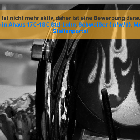
ist nicht mehr aktiv, daher ist eine Bewerbung dara
 in Ahaus 17€-18€ Std-Lohn
,
Schweißer (m/w/d)
,
MA
Stellenportal