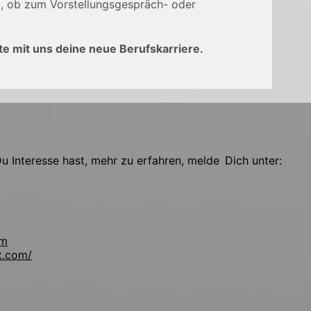
), ob zum Vorstellungsgespräch- oder
e mit uns deine neue Berufskarriere.
 Interesse hast, mehr zu erfahren, melde Dich unter:
om
t.com/
!