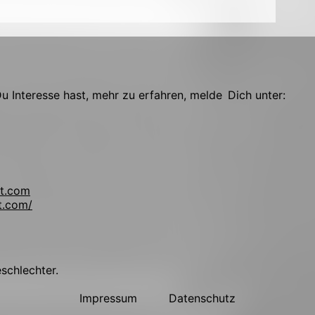
 Interesse hast, mehr zu erfahren, melde Dich unter:
t.com
t.com/
!
eschlechter.
Impressum
Datenschutz