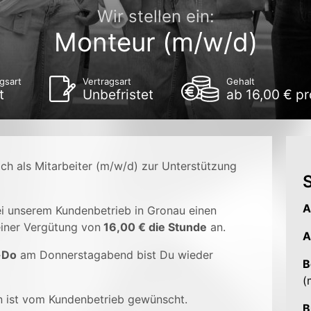
Wir stellen ein:
Monteur (m/w/d)
gsart
Vertragsart
Gehalt
t
Unbefristet
ab 16,00 € p
ch als Mitarbeiter (m/w/d) zur Unterstützung
S
A
ei unserem Kundenbetrieb in Gronau einen
iner Vergütung von
16,00 € die Stunde
an.
A
-Do
am Donnerstagabend bist Du wieder
B
(
 ist vom Kundenbetrieb gewünscht.
B