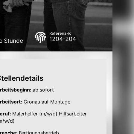
Referenz-Id
1204-204
ro Stunde
tellendetails
rbeitsbeginn:
ab sofort
rbeitsort:
Gronau auf Montage
eruf:
Malerhelfer (m/w/d) Hilfsarbeiter
m/w/d)
ranche:
Fertigungsbetrieb