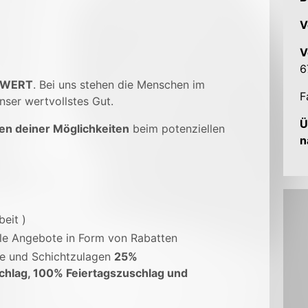
V
V
6
 WERT
. Bei uns stehen die Menschen im
F
nser wertvollstes Gut.
Ü
en deiner Möglichkeiten
beim potenziellen
n
beit )
ale Angebote in Form von Rabatten
ge und Schichtzulagen
25%
chlag, 100% Feiertagszuschlag und