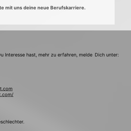
e mit uns deine neue Berufskarriere.
 Interesse hast, mehr zu erfahren, melde Dich unter:
t.com
t.com/
!
eschlechter.