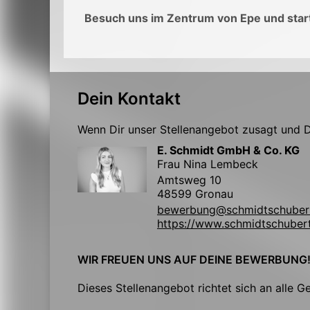
Besuch uns im Zentrum von Epe und start
Dein Kontakt
Wenn Dir unser Stellenangebot zusagt und Du
E. Schmidt GmbH & Co. KG
Frau Nina Lembeck
Amtsweg 10
48599 Gronau
bewerbung@schmidtschuber
https://www.schmidtschuber
WIR FREUEN UNS AUF DEINE BEWERBUNG
Dieses Stellenangebot richtet sich an alle G