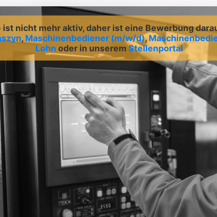
ist nicht mehr aktiv, daher ist eine Bewerbung dara
aszyn
,
Maschinenbediener (m/w/d)
,
Maschinenbedien
Lohn
oder in unserem
Stellenportal