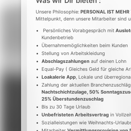
Was wir Dir bieten :
Unsere Philosophie:
PERSONAL IST MEHR
Mittelpunkt, denn unsere Mitarbeiter sind u
Persönliches Vorabgespräch mit
Auslot
Kundenbetrieb
Übernahmemöglichkeiten beim Kunden
Stellung von Arbeitskleidung
Abschlagszahlungen
auf deinen Lohn
Equal-Pay ( Gleiches Geld für gleiche Ar
Loakalerie App
, Lokale und überregion
Zahlung der aktuellen Branchenzuschlä
Nachtschichtzulage, 50% Sonntagszus
25% Überstundenzuschlag
Bis zu 30 Tage Urlaub
Unbefristeten Arbeitsvertrag
in Vollzei
Sozialleistungen wie Weihnachts-Urlaub
Mitarbeiter
Vermittlungsprovision von 