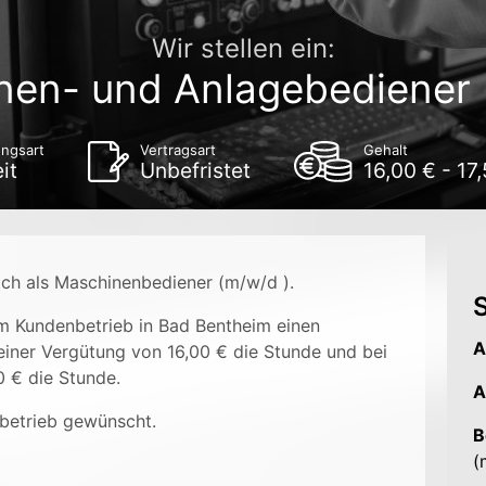
Wir stellen ein:
nen- und Anlagebediener 
ungsart
Vertragsart
Gehalt
it
Unbefristet
16,00 € - 17
ich als Maschinenbediener (m/w/d ).
S
em Kundenbetrieb in Bad Bentheim einen
A
 einer Vergütung von 16,00 € die Stunde und bei
 € die Stunde.
A
betrieb gewünscht.
B
(