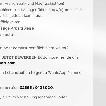
en (Früh-, Spät- und Nachtschichten)
chinen- und Anlagenführer (m/w/d) oder eine
orteil, jedoch kein muss
fähigkeiten
ässige Arbeitsweise
omputer
en oder kommst beruflich nicht weiter?
n
JETZT BEWERBEN
Button oder sende uns
ert.com
.
inem Lebenslauf an folgende WhatsApp Nummer
üro anrufen
02565 / 9138030
.
), ob zum Vorstellungsgespräch- oder