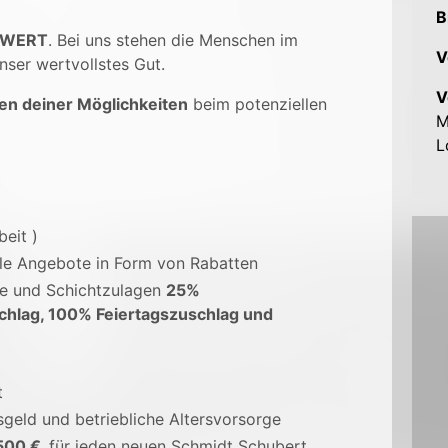
B
 WERT
. Bei uns stehen die Menschen im
V
nser wertvollstes Gut.
V
en deiner Möglichkeiten
beim potenziellen
M
L
beit )
ale Angebote in Form von Rabatten
ge und Schichtzulagen
25%
chlag, 100% Feiertagszuschlag und
t
sgeld und betriebliche Altersvorsorge
500 €,
für jeden neuen Schmidt Schubert