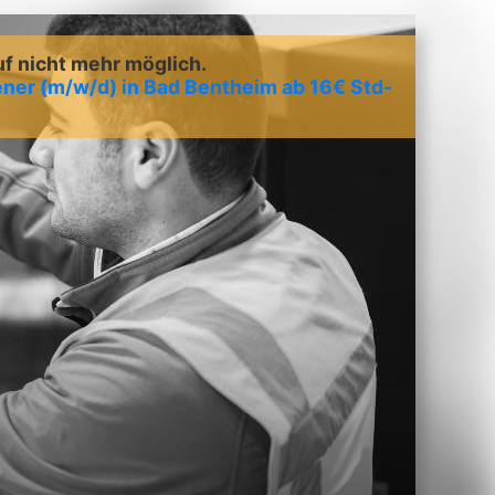
uf nicht mehr möglich.
er (m/w/d) in Bad Bentheim ab 16€ Std-