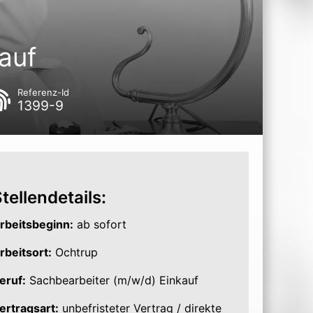
auf
Referenz-Id
1399-9
tellendetails:
rbeitsbeginn:
ab sofort
rbeitsort:
Ochtrup
eruf:
Sachbearbeiter (m/w/d) Einkauf
ertragsart:
unbefristeter Vertrag / direkte