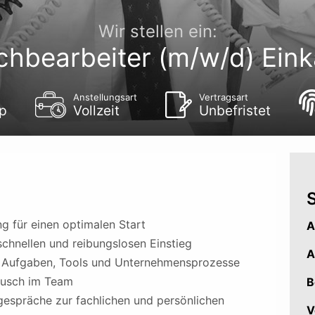
Wir stellen ein:
chbearbeiter (m/w/d) Eink
Anstellungsart
Vertragsart
p
Vollzeit
Unbefristet
S
ng für einen optimalen Start
A
schnellen und reibungslosen Einstieg
A
in Aufgaben, Tools und Unternehmensprozesse
tausch im Team
B
spräche zur fachlichen und persönlichen
V