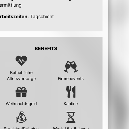
ermittlung
rbeitszeiten:
Tagschicht
BENEFITS
Betriebliche
Altersvorsorge
Firmenevents
Weihnachtsgeld
Kantine
Provision/Prämien
Work-Life-Balance