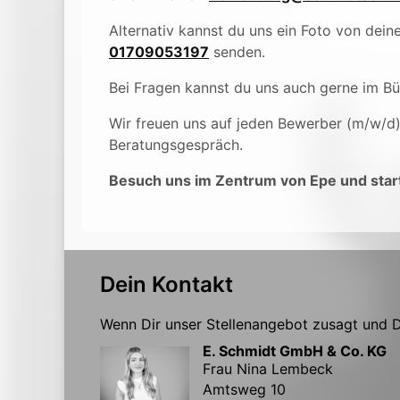
Alternativ kannst du uns ein Foto von de
01709053197
senden.
Bei Fragen kannst du uns auch gerne im B
Wir freuen uns auf jeden Bewerber (m/w/d
Beratungsgespräch.
Besuch uns im Zentrum von Epe und start
Dein Kontakt
Wenn Dir unser Stellenangebot zusagt und Du
E. Schmidt GmbH & Co. KG
Frau Nina Lembeck
Amtsweg 10