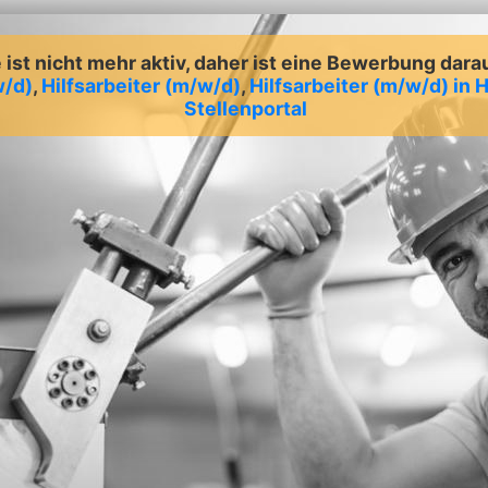
ist nicht mehr aktiv, daher ist eine Bewerbung dara
w/d)
,
Hilfsarbeiter (m/w/d)
,
Hilfsarbeiter (m/w/d) in
Stellenportal