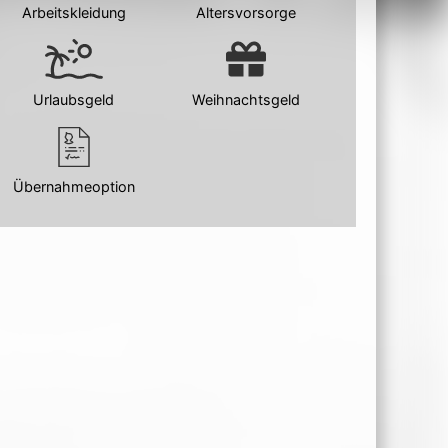
Arbeitskleidung
Altersvorsorge
Urlaubsgeld
Weihnachtsgeld
Übernahmeoption