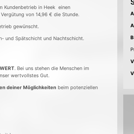
S
em Kundenbetrieb in Heek einen
A
 Vergütung von 14,96 € die Stunde.
A
trieb gewünscht.
B
üh- und Spätschicht und Nachtschicht.
P
V
 WERT
. Bei uns stehen die Menschen im
V
nser wertvollstes Gut.
en deiner Möglichkeiten
beim potenziellen