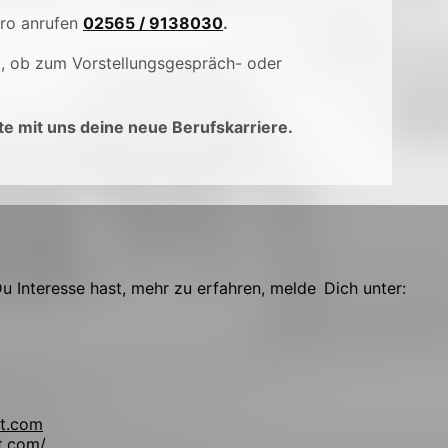
üro anrufen
02565 / 9138030
.
), ob zum Vorstellungsgespräch- oder
e mit uns deine neue Berufskarriere.
 Interesse hast, mehr zu erfahren, melde Dich unter:
t.com
t.com/