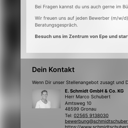
Bei Fragen kannst du uns auch gerne im B
Wir freuen uns auf jeden Bewerber (m/w/d
Beratungsgespräch.
Besuch uns im Zentrum von Epe und start
Dein Kontakt
Wenn Dir unser Stellenangebot zusagt und Du
E. Schmidt GmbH & Co. KG
Herr Marco Schubert
Amtsweg 10
48599 Gronau
Tel:
02565 9138030
bewerbung@schmidtschuber
https://www.schmidtschuber