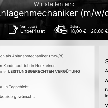
Wir stellen ein:
nlagenmechaniker (m/w/
Vertragsart
Gehalt
Unbefristet
18,00 € - 20,00 
ich als Anlagenmechaniker (m/w/d).
S
em Kundenbetrieb in Heek einen
A
einer
LEISTUNGSGERECHTEN VERGÜTUNG
A
u in Tagschicht.
B
I
betrieb gewünscht.
V