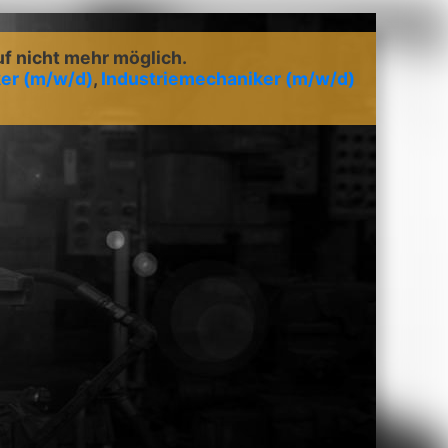
uf nicht mehr möglich.
er (m/w/d)
,
Industriemechaniker (m/w/d)