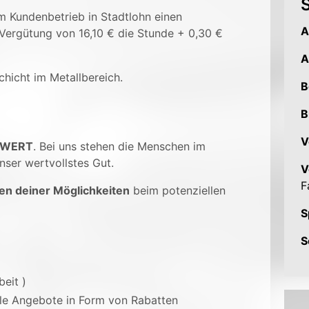
S
em Kundenbetrieb in Stadtlohn einen
A
 Vergütung von 16,10 € die Stunde + 0,30 €
A
chicht im Metallbereich.
B
B
V
 WERT
. Bei uns stehen die Menschen im
nser wertvollstes Gut.
V
F
en deiner Möglichkeiten
beim potenziellen
S
S
beit )
ale Angebote in Form von Rabatten