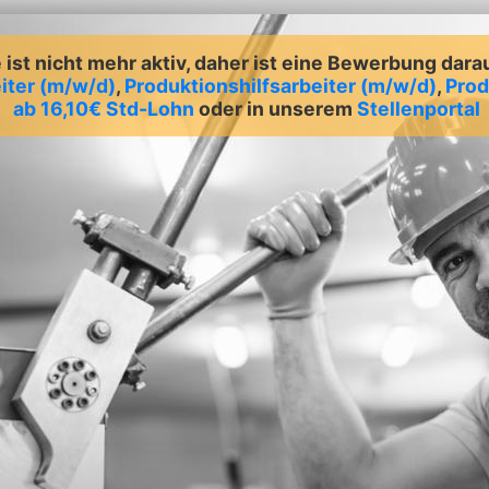
ist nicht mehr aktiv, daher ist eine Bewerbung dara
iter (m/w/d)
,
Produktionshilfsarbeiter (m/w/d)
,
Prod
ab 16,10€ Std-Lohn
oder in unserem
Stellenportal