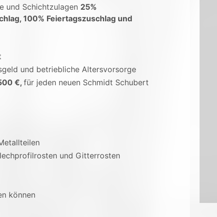
ge und Schichtzulagen
25%
chlag, 100% Feiertagszuschlag und
t
sgeld und betriebliche Altersvorsorge
500 €,
für jeden neuen Schmidt Schubert
etallteilen
lechprofilrosten und Gitterrosten
gen können