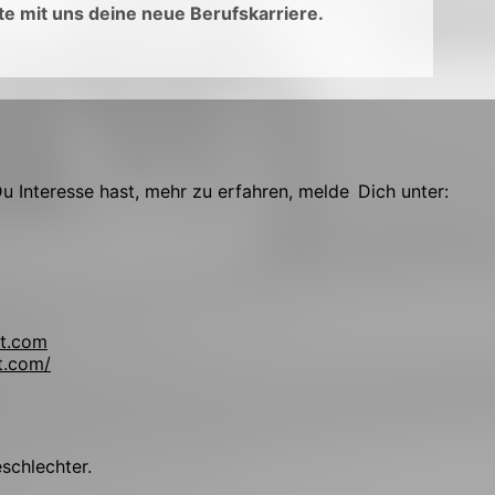
e mit uns deine neue Berufskarriere.
 Interesse hast, mehr zu erfahren, melde Dich unter:
t.com
t.com/
!
eschlechter.