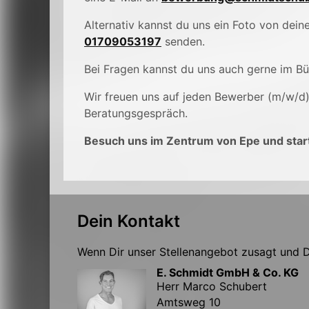
Alternativ kannst du uns ein Foto von de
01709053197
senden.
Bei Fragen kannst du uns auch gerne im B
Wir freuen uns auf jeden Bewerber (m/w/d
Beratungsgespräch.
Besuch uns im Zentrum von Epe und start
Dein Kontakt
Wenn Dir unser Stellenangebot zusagt und Du
E. Schmidt GmbH & Co. KG
Herr Marco Schubert
Amtsweg 10