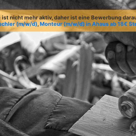
ist nicht mehr aktiv, daher ist eine Bewerbung dara
schler (m/w/d)
,
Monteur (m/w/d) in Ahaus ab 18€ S