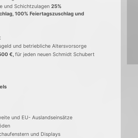
ge und Schichtzulagen
25%
chlag, 100% Feiertagszuschlag und
t
sgeld und betriebliche Altersvorsorge
500 €,
für jeden neuen Schmidt Schubert
els
eite und EU- Auslandseinsätze
öden
haufenstern und Displays