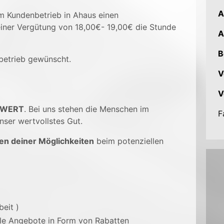
A
em Kundenbetrieb in Ahaus einen
iner Vergütung von 18,00€- 19,00€ die Stunde
A
B
betrieb gewünscht.
V
V
 WERT
. Bei uns stehen die Menschen im
F
nser wertvollstes Gut.
en deiner Möglichkeiten
beim potenziellen
beit )
ale Angebote in Form von Rabatten