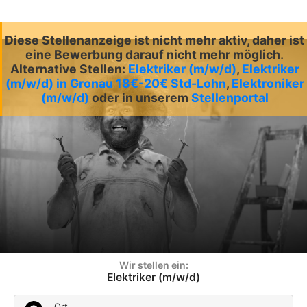
Diese Stellenanzeige ist nicht mehr aktiv, daher ist
eine Bewerbung darauf nicht mehr möglich.
Alternative Stellen:
Elektriker (m/w/d)
,
Elektriker
(m/w/d) in Gronau 18€-20€ Std-Lohn
,
Elektroniker
(m/w/d)
oder in unserem
Stellenportal
Wir stellen ein:
Elektriker (m/w/d)
Ort