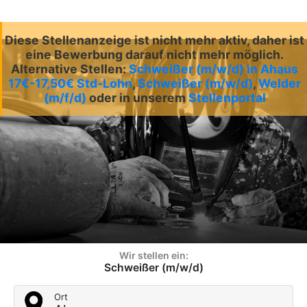
Diese Stellenanzeige ist nicht mehr aktiv, daher ist
eine Bewerbung darauf nicht mehr möglich.
Alternative Stellen:
Schweißer (m/w/d) in Ahaus
17€-17,50€ Std-Lohn
,
Schweißer (m/w/d)
,
Welder
(m/f/d)
oder in unserem
Stellenportal
Wir stellen ein:
Schweißer (m/w/d)
Ort