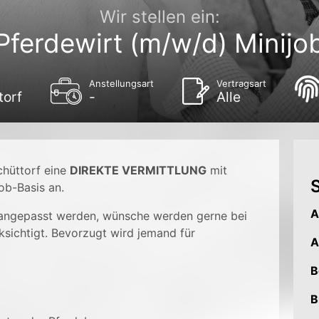
Wir stellen ein:
Pferdewirt (m/w/d) Minijo
Anstellungsart
Vertragsart
torf
-
Alle
chüttorf eine
DIREKTE VERMITTLUNG
mit
S
ob-Basis an.
A
 angepasst werden, wünsche werden gerne bei
ksichtigt. Bevorzugt wird jemand für
A
B
B