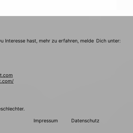
 Interesse hast, mehr zu erfahren, melde Dich unter:
t.com
t.com/
!
eschlechter.
Impressum
Datenschutz