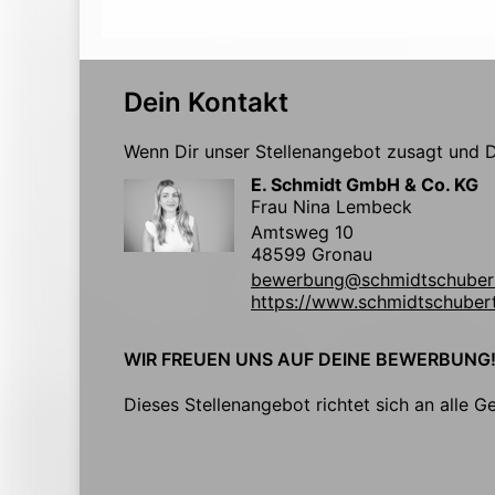
Dein Kontakt
Wenn Dir unser Stellenangebot zusagt und Du
E. Schmidt GmbH & Co. KG
Frau Nina Lembeck
Amtsweg 10
48599 Gronau
bewerbung@schmidtschuber
https://www.schmidtschuber
WIR FREUEN UNS AUF DEINE BEWERBUNG
Dieses Stellenangebot richtet sich an alle G