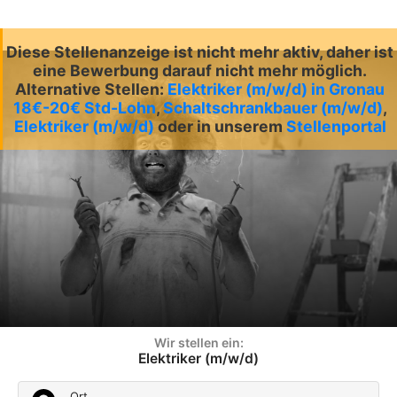
Diese Stellenanzeige ist nicht mehr aktiv, daher ist
eine Bewerbung darauf nicht mehr möglich.
Alternative Stellen:
Elektriker (m/w/d) in Gronau
18€-20€ Std-Lohn
,
Schaltschrankbauer (m/w/d)
,
Elektriker (m/w/d)
oder in unserem
Stellenportal
Wir stellen ein:
Elektriker (m/w/d)
Ort