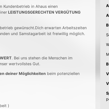
A
em Kundenbetrieb in Ahaus einen
iner
LEISTUNGSGERECHTEN
VERGÜTUNG
A
B
betrieb gewünscht.
Dich erwarten Arbeitszeiten
den und Samstagarbeit ist freiwillig möglich.
S
W
M
 WERT
. Bei uns stehen die Menschen im
nser wertvollstes Gut.
B
en deiner Möglichkeiten
beim potenziellen
V
V
S
p
beit )