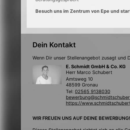
Besuch uns im Zentrum von Epe und start
Dein Kontakt
Wenn Dir unser Stellenangebot zusagt und Du
E. Schmidt GmbH & Co. KG
Herr Marco Schubert
Amtsweg 10
48599 Gronau
Tel:
02565 9138030
bewerbung@schmidtschuber
https://www.schmidtschuber
WIR FREUEN UNS AUF DEINE BEWERBUNG