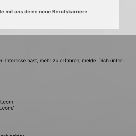
e mit uns deine neue Berufskarriere.
 Interesse hast, mehr zu erfahren, melde Dich unter:
t.com
t.com/
!