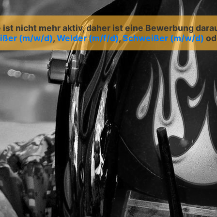
ist nicht mehr aktiv, daher ist eine Bewerbung dara
ßer (m/w/d)
,
Welder (m/f/d)
,
Schweißer (m/w/d)
od