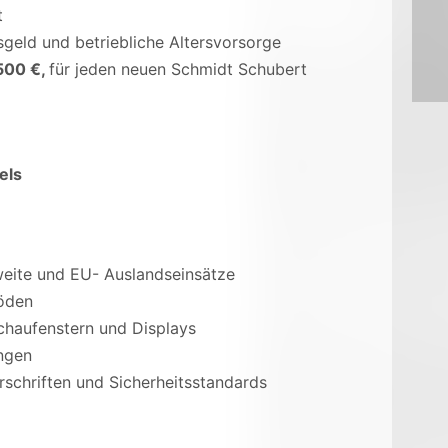
t
sgeld und betriebliche Altersvorsorge
500 €,
für jeden neuen Schmidt Schubert
els
eite und EU- Auslandseinsätze
öden
haufenstern und Displays
ngen
rschriften und Sicherheitsstandards