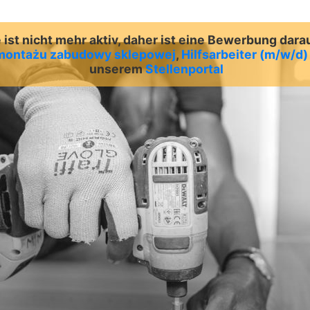
ist nicht mehr aktiv, daher ist eine Bewerbung dara
montażu zabudowy sklepowej
,
Hilfsarbeiter (m/w/d
unserem
Stellenportal