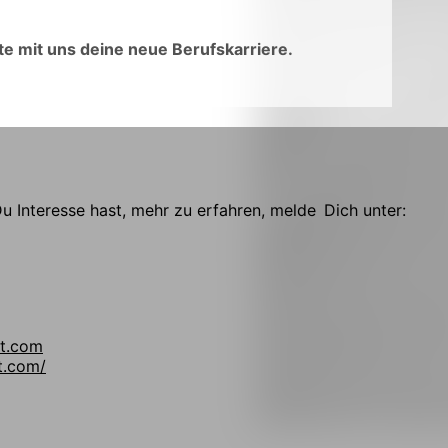
e mit uns deine neue Berufskarriere.
 Interesse hast, mehr zu erfahren, melde Dich unter:
t.com
t.com/
!