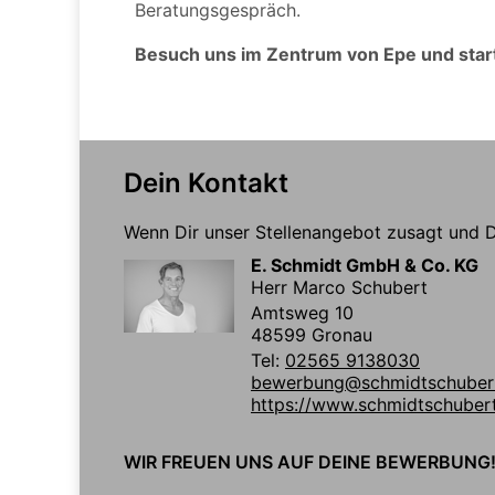
Beratungsgespräch.
Besuch uns im Zentrum von Epe und start
Dein Kontakt
Wenn Dir unser Stellenangebot zusagt und Du
E. Schmidt GmbH & Co. KG
Herr Marco Schubert
Amtsweg 10
48599 Gronau
Tel:
02565 9138030
bewerbung@schmidtschuber
https://www.schmidtschuber
WIR FREUEN UNS AUF DEINE BEWERBUNG