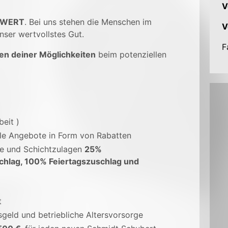
V
 WERT
. Bei uns stehen die Menschen im
V
nser wertvollstes Gut.
F
en deiner Möglichkeiten
beim potenziellen
beit )
ale Angebote in Form von Rabatten
ge und Schichtzulagen
25%
chlag, 100% Feiertagszuschlag und
t
sgeld und betriebliche Altersvorsorge