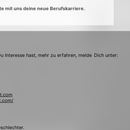
e mit uns deine neue Berufskarriere.
 Interesse hast, mehr zu erfahren, melde Dich unter:
t.com
t.com/
!
eschlechter.