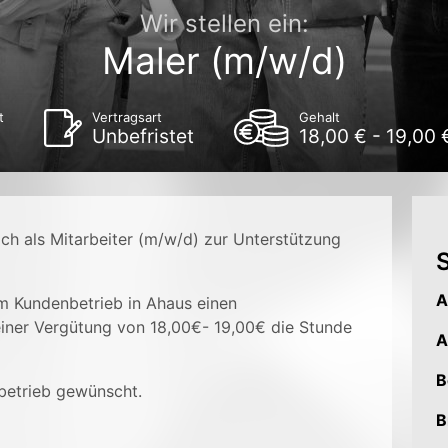
Wir stellen ein:
Maler (m/w/d)
t
Vertragsart
Gehalt
Unbefristet
18,00 € - 19,00 
ch als Mitarbeiter (m/w/d) zur Unterstützung
S
A
em Kundenbetrieb in Ahaus einen
iner Vergütung von 18,00€- 19,00€ die Stunde
A
B
betrieb gewünscht.
B