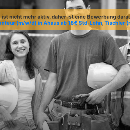
ist nicht mehr aktiv, daher ist eine Bewerbung dara
nteur (m/w/d) in Ahaus ab 18€ Std-Lohn
,
Tischler 