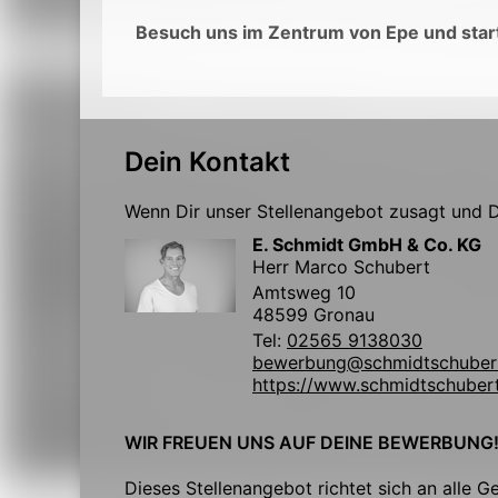
Besuch uns im Zentrum von Epe und start
Dein Kontakt
Wenn Dir unser Stellenangebot zusagt und Du
E. Schmidt GmbH & Co. KG
Herr Marco Schubert
Amtsweg 10
48599 Gronau
Tel:
02565 9138030
bewerbung@schmidtschuber
https://www.schmidtschuber
WIR FREUEN UNS AUF DEINE BEWERBUNG
Dieses Stellenangebot richtet sich an alle G