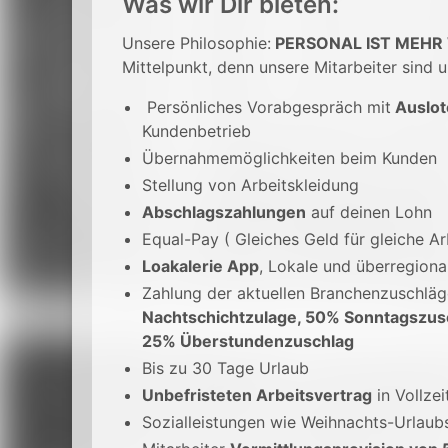
Was wir Dir bieten:
Unsere Philosophie:
PERSONAL IST MEHR
Mittelpunkt, denn unsere Mitarbeiter sind u
Persönliches Vorabgespräch mit
Auslot
Kundenbetrieb
Übernahmemöglichkeiten beim Kunden
Stellung von Arbeitskleidung
Abschlagszahlungen
auf deinen Lohn
Equal-Pay ( Gleiches Geld für gleiche Ar
Loakalerie App
, Lokale und überregion
Zahlung der aktuellen Branchenzuschlä
Nachtschichtzulage, 50% Sonntagszus
25% Überstundenzuschlag
Bis zu 30 Tage Urlaub
Unbefristeten Arbeitsvertrag
in Vollzei
Sozialleistungen wie Weihnachts-Urlaub