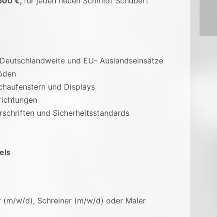
500 €,
für jeden neuen Schmidt Schubert
Deutschlandweite und EU- Auslandseinsätze
öden
haufenstern und Displays
richtungen
rschriften und Sicherheitsstandards
els
r (m/w/d), Schreiner (m/w/d) oder Maler