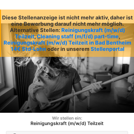
Diese Stellenanzeige ist nicht mehr aktiv, daher ist
eine Bewerbung darauf nicht mehr möglich.
Alternative Stellen:
Reinigungskraft (m/w/d)
Teilzeit
,
Cleaning staff (m/f/d) part-time
,
Reinigungskraft (m/w/d) Teilzeit in Bad Bentheim
14€ Std-Lohn
oder in unserem
Stellenportal
Wir stellen ein:
Reinigungskraft (m/w/d) Teilzeit