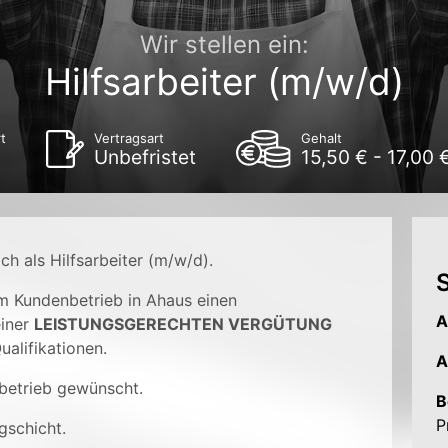
Wir stellen ein:
Hilfsarbeiter (m/w/d)
t
Vertragsart
Gehalt
Unbefristet
15,50 € - 17,00 
ch als Hilfsarbeiter (m/w/d).
S
em Kundenbetrieb in Ahaus einen
A
einer
LEISTUNGSGERECHTEN VERGÜTUNG
alifikationen.
A
betrieb gewünscht.
B
P
gschicht.