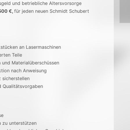
sgeld und betriebliche Altersvorsorge
500 €,
für jeden neuen Schmidt Schubert
stücken an Lasermaschinen
erten Teile
 und Materialüberschüssen
uktion nach Anweisung
sicherstellen
nd Qualitätsvorgaben
se
n zu unterstützen