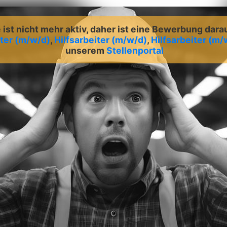
ist nicht mehr aktiv, daher ist eine Bewerbung dara
iter (m/w/d)
,
Hilfsarbeiter (m/w/d)
,
Hilfsarbeiter (m/
unserem
Stellenportal