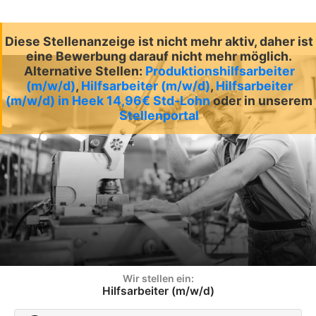
Diese Stellenanzeige ist nicht mehr aktiv, daher ist
eine Bewerbung darauf nicht mehr möglich.
Alternative Stellen:
Produktionshilfsarbeiter
(m/w/d)
,
Hilfsarbeiter (m/w/d)
,
Hilfsarbeiter
(m/w/d) in Heek 14,96€ Std-Lohn
oder in unserem
Stellenportal
Wir stellen ein:
Hilfsarbeiter (m/w/d)