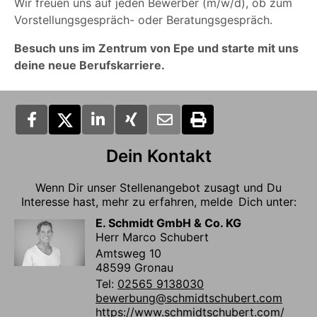
Wir freuen uns auf jeden Bewerber (m/w/d), ob zum
Vorstellungsgespräch- oder Beratungsgespräch.
Besuch uns im Zentrum von Epe und starte mit uns
deine neue Berufskarriere.
Dein Kontakt
Wenn Dir unser Stellenangebot zusagt und Du
Interesse hast, mehr zu erfahren, melde Dich unter:
E. Schmidt GmbH & Co. KG
Herr Marco Schubert
Amtsweg 10
48599 Gronau
Tel:
02565 9138030
bewerbung@schmidtschubert.com
https://www.schmidtschubert.com/