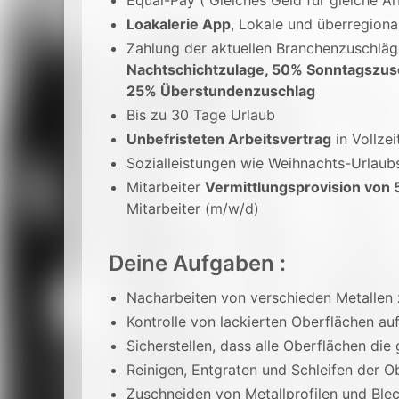
Equal-Pay ( Gleiches Geld für gleiche Ar
Loakalerie App
, Lokale und überregion
Zahlung der aktuellen Branchenzuschlä
Nachtschichtzulage, 50% Sonntagszus
25% Überstundenzuschlag
Bis zu 30 Tage Urlaub
Unbefristeten Arbeitsvertrag
in Vollzei
Sozialleistungen wie Weihnachts-Urlaub
Mitarbeiter
Vermittlungsprovision von 
Mitarbeiter (m/w/d)
Deine Aufgaben :
Nacharbeiten von verschieden Metallen z
Kontrolle von lackierten Oberflächen auf
Sicherstellen, dass alle Oberflächen die
Reinigen, Entgraten und Schleifen der O
Zuschneiden von Metallprofilen und Ble