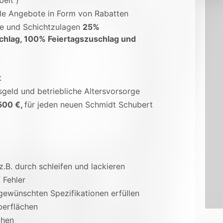
beit )
ale Angebote in Form von Rabatten
ge und Schichtzulagen
25%
chlag, 100% Feiertagszuschlag und
t
sgeld und betriebliche Altersvorsorge
500 €,
für jeden neuen Schmidt Schubert
.B. durch schleifen und lackieren
 Fehler
 gewünschten Spezifikationen erfüllen
berflächen
chen