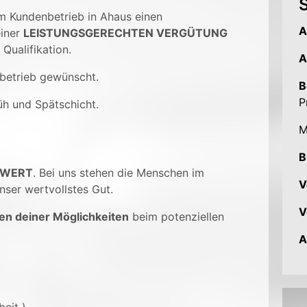
S
em Kundenbetrieb in Ahaus einen
A
einer
LEISTUNGSGERECHTEN VERGÜTUNG
Qualifikation.
A
betrieb gewünscht.
B
P
rüh und Spätschicht.
M
B
 WERT
. Bei uns stehen die Menschen im
V
nser wertvollstes Gut.
V
en deiner Möglichkeiten
beim potenziellen
A