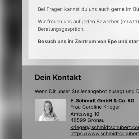
Bei Fragen kannst du uns auch gerne im B
Wir freuen uns auf jeden Bewerber (m/w/d
Beratungsgespräch.
Besuch uns im Zentrum von Epe und start
Dein Kontakt
Wenn Dir unser Stellenangebot zusagt und Du
E. Schmidt GmbH & Co. KG
Frau Caroline Krieger
Amtsweg 10
48599 Gronau
krieger@schmidtschubert.c
https://www.schmidtschuber