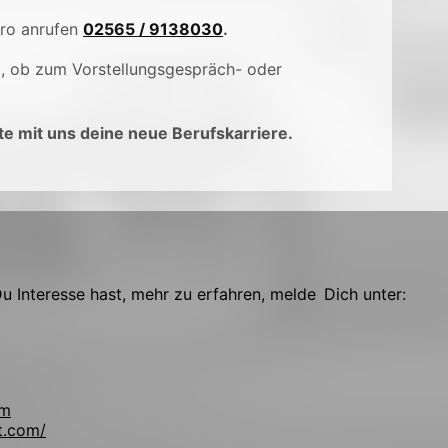
üro anrufen
02565 / 9138030
.
), ob zum Vorstellungsgespräch- oder
e mit uns deine neue Berufskarriere.
 Interesse hast, mehr zu erfahren, melde Dich unter:
om
t.com/