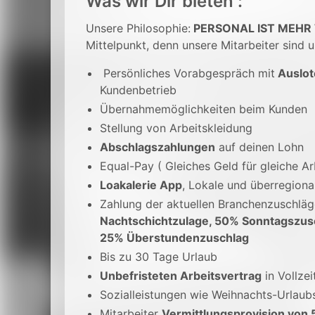
Was wir Dir bieten :
Unsere Philosophie:
PERSONAL IST MEHR
Mittelpunkt, denn unsere Mitarbeiter sind u
Persönliches Vorabgespräch mit
Auslot
Kundenbetrieb
Übernahmemöglichkeiten beim Kunden
Stellung von Arbeitskleidung
Abschlagszahlungen
auf deinen Lohn
Equal-Pay ( Gleiches Geld für gleiche Ar
Loakalerie App
, Lokale und überregion
Zahlung der aktuellen Branchenzuschlä
Nachtschichtzulage, 50% Sonntagszus
25% Überstundenzuschlag
Bis zu 30 Tage Urlaub
Unbefristeten Arbeitsvertrag
in Vollzei
Sozialleistungen wie Weihnachts-Urlaub
Mitarbeiter
Vermittlungsprovision von 