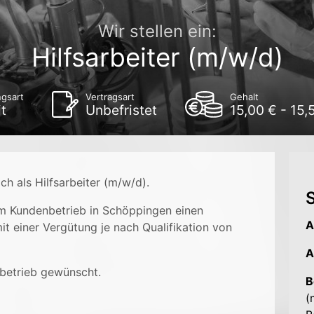
Wir stellen ein:
Hilfsarbeiter (m/w/d)
ngsart
Vertragsart
Gehalt
it
Unbefristet
15,00 € - 15,
ch als Hilfsarbeiter (m/w/d).
S
em Kundenbetrieb in Schöppingen einen
A
it einer Vergütung je nach Qualifikation von
A
betrieb gewünscht.
B
(