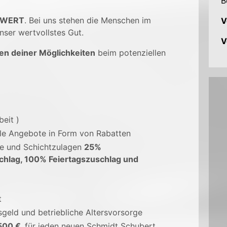
B
 WERT
. Bei uns stehen die Menschen im
V
nser wertvollstes Gut.
V
en deiner Möglichkeiten
beim potenziellen
beit )
ale Angebote in Form von Rabatten
ge und Schichtzulagen
25%
chlag, 100% Feiertagszuschlag und
t
sgeld und betriebliche Altersvorsorge
500 €,
für jeden neuen Schmidt Schubert