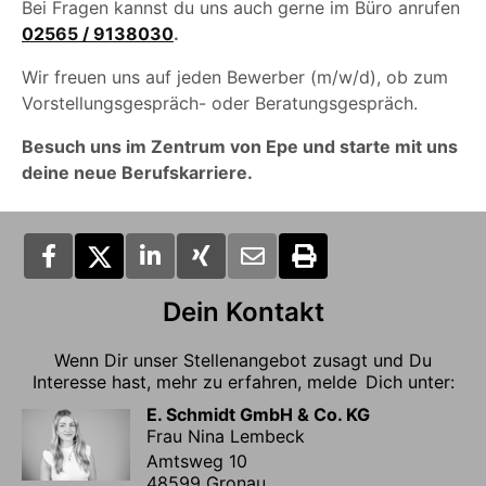
Bei Fragen kannst du uns auch gerne im Büro anrufen
02565 / 9138030
.
Wir freuen uns auf jeden Bewerber (m/w/d), ob zum
Vorstellungsgespräch- oder Beratungsgespräch.
Besuch uns im Zentrum von Epe und starte mit uns
deine neue Berufskarriere.
Dein Kontakt
Wenn Dir unser Stellenangebot zusagt und Du
Interesse hast, mehr zu erfahren, melde Dich unter:
E. Schmidt GmbH & Co. KG
Frau Nina Lembeck
Amtsweg 10
48599 Gronau