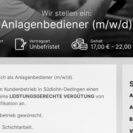
Wir stellen ein:
Anlagenbediener (m/w/d)
rt
Vertragsart
Gehalt
Unbefristet
17,00 € - 22,00
ich als Anlagenbediener (m/w/d).
S
em Kundenbetrieb in Südlohn-Oedingen einen
A
eine
LEISTUNGSGERECHTE VERGÜTUNG
von
fikation an.
A
betrieb gewünscht.
B
 Schichtarbeit.
V