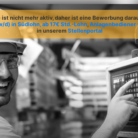
ist nicht mehr aktiv, daher ist eine Bewerbung dara
/d) in Südlohn, ab 17€ Std.-Lohn
,
Anlagenbediener 
in unserem
Stellenportal