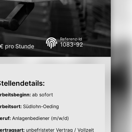
Referenz-Id
1083-92
 € pro Stunde
tellendetails:
rbeitsbeginn:
ab sofort
rbeitsort:
Südlohn-Oeding
eruf:
Anlagenbediener (m/w/d)
ertragsart:
unbefristeter Vertrag / Vollzeit