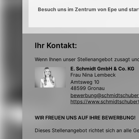
Besuch uns im Zentrum von Epe und start
Ihr Kontakt:
Wenn Ihnen unser Stellenangebot zusagt und 
E. Schmidt GmbH & Co. KG
Frau Nina Lembeck
Amtsweg 10
48599 Gronau
bewerbung@schmidtschuber
https://www.schmidtschuber
WIR FREUEN UNS AUF IHRE BEWERBUNG!
Dieses Stellenangebot richtet sich an alle G