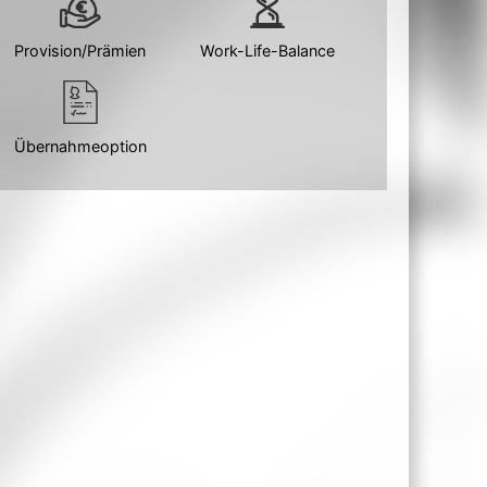
Provision/Prämien
Work-Life-Balance
Übernahmeoption