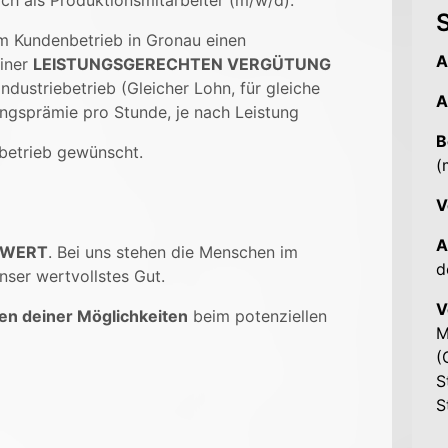
ch als Produktionsmitarbeiter (m/w/d).
S
em Kundenbetrieb in Gronau einen
A
einer
LEISTUNGSGERECHTEN VERGÜTUNG
ndustriebetrieb (Gleicher Lohn, für gleiche
A
ungsprämie pro Stunde, je nach Leistung
B
betrieb gewünscht.
(
V
A
 WERT
. Bei uns stehen die Menschen im
d
nser wertvollstes Gut.
V
en deiner Möglichkeiten
beim potenziellen
M
(
S
S