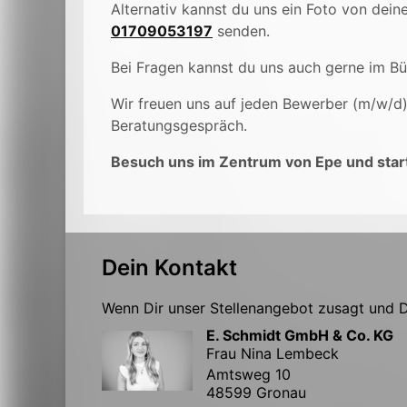
Alternativ kannst du uns ein Foto von de
01709053197
senden.
Bei Fragen kannst du uns auch gerne im B
Wir freuen uns auf jeden Bewerber (m/w/d
Beratungsgespräch.
Besuch uns im Zentrum von Epe und start
Dein Kontakt
Wenn Dir unser Stellenangebot zusagt und Du
E. Schmidt GmbH & Co. KG
Frau Nina Lembeck
Amtsweg 10
48599 Gronau